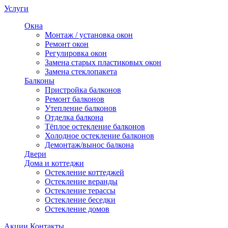
Услуги
Окна
Монтаж / установка окон
Ремонт окон
Регулировка окон
Замена старых пластиковых окон
Замена стеклопакета
Балконы
Пристройка балконов
Ремонт балконов
Утепление балконов
Отделка балкона
Тёплое остекление балконов
Холодное остекление балконов
Демонтаж/вынос балкона
Двери
Дома и коттеджи
Остекление коттеджей
Остекление веранды
Остекление терассы
Остекление беседки
Остекление домов
Акции
Контакты