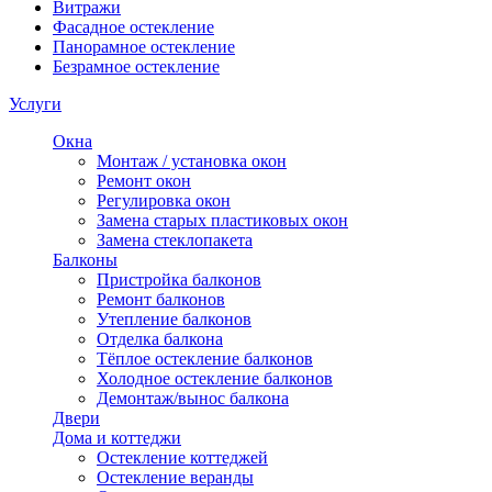
Витражи
Фасадное остекление
Панорамное остекление
Безрамное остекление
Услуги
Окна
Монтаж / установка окон
Ремонт окон
Регулировка окон
Замена старых пластиковых окон
Замена стеклопакета
Балконы
Пристройка балконов
Ремонт балконов
Утепление балконов
Отделка балкона
Тёплое остекление балконов
Холодное остекление балконов
Демонтаж/вынос балкона
Двери
Дома и коттеджи
Остекление коттеджей
Остекление веранды