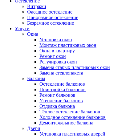
Остекление
Витражи
Фасадное остекление
Панорамное остекление
Безрамное остекление
Услуги
Окна
Установка окон
Монтаж пластиковых окон
Окна в квартиру
Ремонт окон
Регулировка окон
Замена старых пластиковых окон
Замена стеклопакета
Балконы
Остекление балконов
Пристройка балконов
Ремонт балконов
Утепление балконов
Отделка балкона
Тёплое остекление балконов
Холодное остекление балконов
Демонтаж/вынос балкона
Двери
Установка пластиковых дверей