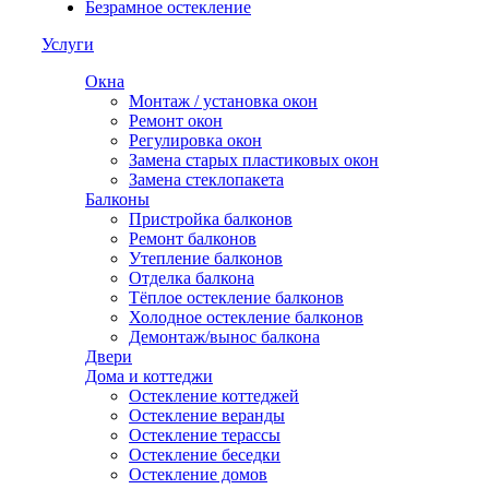
Безрамное остекление
Услуги
Окна
Монтаж / установка окон
Ремонт окон
Регулировка окон
Замена старых пластиковых окон
Замена стеклопакета
Балконы
Пристройка балконов
Ремонт балконов
Утепление балконов
Отделка балкона
Тёплое остекление балконов
Холодное остекление балконов
Демонтаж/вынос балкона
Двери
Дома и коттеджи
Остекление коттеджей
Остекление веранды
Остекление терассы
Остекление беседки
Остекление домов