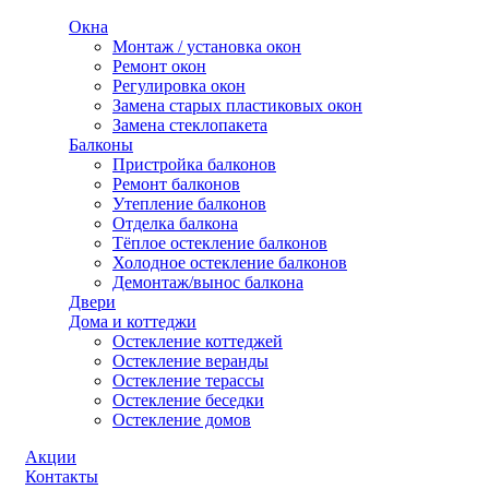
Окна
Монтаж / установка окон
Ремонт окон
Регулировка окон
Замена старых пластиковых окон
Замена стеклопакета
Балконы
Пристройка балконов
Ремонт балконов
Утепление балконов
Отделка балкона
Тёплое остекление балконов
Холодное остекление балконов
Демонтаж/вынос балкона
Двери
Дома и коттеджи
Остекление коттеджей
Остекление веранды
Остекление терассы
Остекление беседки
Остекление домов
Акции
Контакты