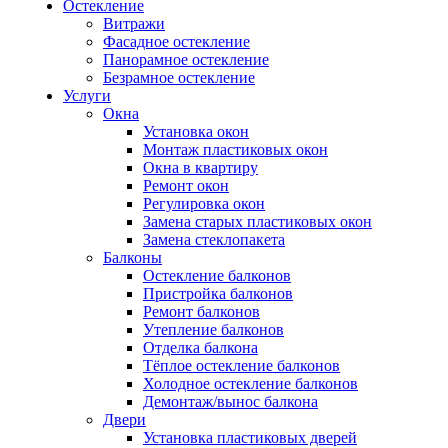
Остекление
Витражи
Фасадное остекление
Панорамное остекление
Безрамное остекление
Услуги
Окна
Установка окон
Монтаж пластиковых окон
Окна в квартиру
Ремонт окон
Регулировка окон
Замена старых пластиковых окон
Замена стеклопакета
Балконы
Остекление балконов
Пристройка балконов
Ремонт балконов
Утепление балконов
Отделка балкона
Тёплое остекление балконов
Холодное остекление балконов
Демонтаж/вынос балкона
Двери
Установка пластиковых дверей