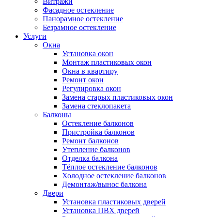
Витражи
Фасадное остекление
Панорамное остекление
Безрамное остекление
Услуги
Окна
Установка окон
Монтаж пластиковых окон
Окна в квартиру
Ремонт окон
Регулировка окон
Замена старых пластиковых окон
Замена стеклопакета
Балконы
Остекление балконов
Пристройка балконов
Ремонт балконов
Утепление балконов
Отделка балкона
Тёплое остекление балконов
Холодное остекление балконов
Демонтаж/вынос балкона
Двери
Установка пластиковых дверей
Установка ПВХ дверей