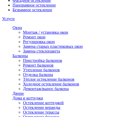
Фасадное остекление
Панорамное остекление
Безрамное остекление
Услуги
Окна
Монтаж / установка окон
Ремонт окон
Регулировка окон
Замена старых пластиковых окон
Замена стеклопакета
Балконы
Пристройка балконов
Ремонт балконов
Утепление балконов
Отделка балкона
Тёплое остекление балконов
Холодное остекление балконов
Демонтаж/вынос балкона
Двери
Дома и коттеджи
Остекление коттеджей
Остекление веранды
Остекление терассы
Остекление беседки