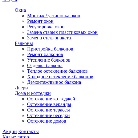
Окна
Монтаж / установка окон
Ремонт окон
Регулировка окон
Замена старых пластиковых окон
Замена стеклопакета
Балконы
Пристройка балконов
Ремонт балконов
Утепление балконов
Отделка балкона
Тёплое остекление балконов
Холодное остекление балконов
Демонтаж/вынос балкона
Двери
Дома и коттеджи
Остекление коттеджей
Остекление веранды
Остекление терассы
Остекление беседки
Остекление домов
Акции
Контакты
Калькулятор