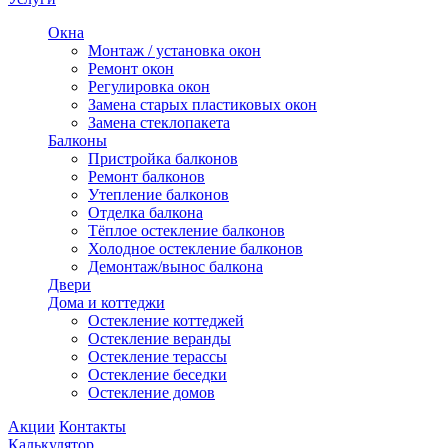
Окна
Монтаж / установка окон
Ремонт окон
Регулировка окон
Замена старых пластиковых окон
Замена стеклопакета
Балконы
Пристройка балконов
Ремонт балконов
Утепление балконов
Отделка балкона
Тёплое остекление балконов
Холодное остекление балконов
Демонтаж/вынос балкона
Двери
Дома и коттеджи
Остекление коттеджей
Остекление веранды
Остекление терассы
Остекление беседки
Остекление домов
Акции
Контакты
Калькулятор