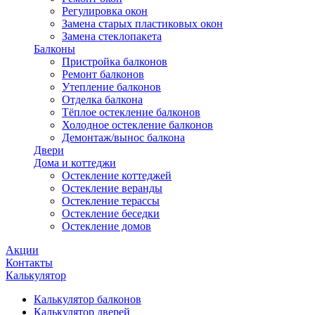
Регулировка окон
Замена старых пластиковых окон
Замена стеклопакета
Балконы
Пристройка балконов
Ремонт балконов
Утепление балконов
Отделка балкона
Тёплое остекление балконов
Холодное остекление балконов
Демонтаж/вынос балкона
Двери
Дома и коттеджи
Остекление коттеджей
Остекление веранды
Остекление терассы
Остекление беседки
Остекление домов
Акции
Контакты
Калькулятор
Калькулятор балконов
Калькулятор дверей