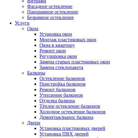
Витражи
Фасадное остекление
Панорамное остекление
Безрамное остекление
Услуги
Окна
Установка окон
Монтаж пластиковых окон
Окна в квартиру
Ремонт окон
Регулировка окон
Замена старых пластиковых окон
Замена стеклопакета
Балконы
Остекление балконов
Пристройка балконов
Ремонт балконов
Утепление балконов
Отделка балкона
Тёплое остекление балконов
Холодное остекление балконов
Демонтаж/вынос балкона
Двери
Установка пластиковых дверей
Установка ПВХ дверей