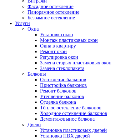
Витражи
Фасадное остекление
Панорамное остекление
Безрамное остекление
Услуги
Окна
Установка окон
Монтаж пластиковых окон
Окна в квартиру
Ремонт окон
Регулировка окон
Замена старых пластиковых окон
Замена стеклопакета
Балконы
Остекление балконов
Пристройка балконов
Ремонт балконов
Утепление балконов
Отделка балкона
Тёплое остекление балконов
Холодное остекление балконов
Демонтаж/вынос балкона
Двери
Установка пластиковых дверей
Установка ПВХ дверей