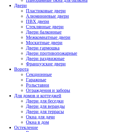
Панорамные окна для балкона
Двери
Пластиковые двери
Алюминиевые двери
ПВХ двери
Стеклянные двери
Двери балконные
Межкомнатные двери
Москитные двери
Двери гармошка
Двери противопожарные
Двери раздвижные
Французские двери
Ворота
Секционные
Гаражные
Рольставни
Ограждения и заборы
Для домов и коттеджей
Двери для беседки
Двери для веранды
Двери для террасы
Окна для дачи
Окна в дом
Остекление