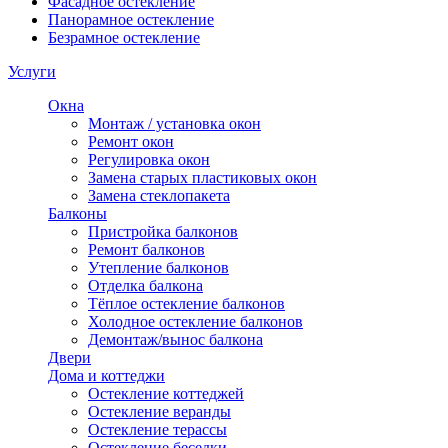
Фасадное остекление
Панорамное остекление
Безрамное остекление
Услуги
Окна
Монтаж / установка окон
Ремонт окон
Регулировка окон
Замена старых пластиковых окон
Замена стеклопакета
Балконы
Пристройка балконов
Ремонт балконов
Утепление балконов
Отделка балкона
Тёплое остекление балконов
Холодное остекление балконов
Демонтаж/вынос балкона
Двери
Дома и коттеджи
Остекление коттеджей
Остекление веранды
Остекление терассы
Остекление беседки