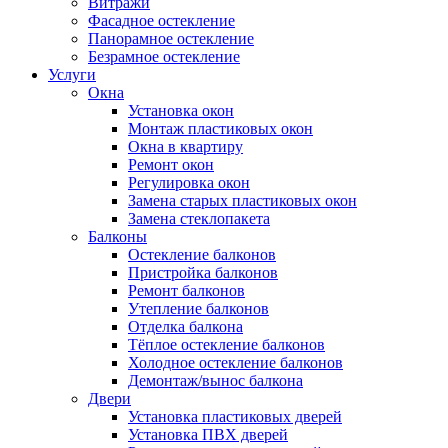
Витражи
Фасадное остекление
Панорамное остекление
Безрамное остекление
Услуги
Окна
Установка окон
Монтаж пластиковых окон
Окна в квартиру
Ремонт окон
Регулировка окон
Замена старых пластиковых окон
Замена стеклопакета
Балконы
Остекление балконов
Пристройка балконов
Ремонт балконов
Утепление балконов
Отделка балкона
Тёплое остекление балконов
Холодное остекление балконов
Демонтаж/вынос балкона
Двери
Установка пластиковых дверей
Установка ПВХ дверей