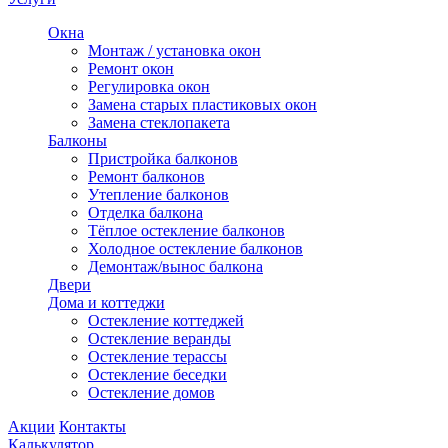
Окна
Монтаж / установка окон
Ремонт окон
Регулировка окон
Замена старых пластиковых окон
Замена стеклопакета
Балконы
Пристройка балконов
Ремонт балконов
Утепление балконов
Отделка балкона
Тёплое остекление балконов
Холодное остекление балконов
Демонтаж/вынос балкона
Двери
Дома и коттеджи
Остекление коттеджей
Остекление веранды
Остекление терассы
Остекление беседки
Остекление домов
Акции
Контакты
Калькулятор