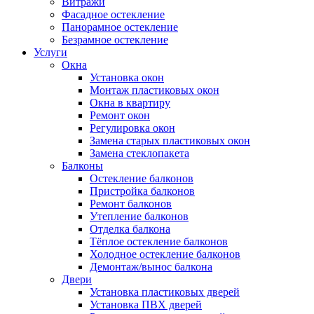
Витражи
Фасадное остекление
Панорамное остекление
Безрамное остекление
Услуги
Окна
Установка окон
Монтаж пластиковых окон
Окна в квартиру
Ремонт окон
Регулировка окон
Замена старых пластиковых окон
Замена стеклопакета
Балконы
Остекление балконов
Пристройка балконов
Ремонт балконов
Утепление балконов
Отделка балкона
Тёплое остекление балконов
Холодное остекление балконов
Демонтаж/вынос балкона
Двери
Установка пластиковых дверей
Установка ПВХ дверей