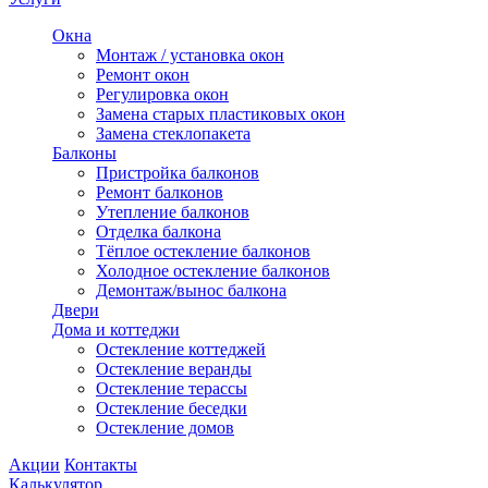
Окна
Монтаж / установка окон
Ремонт окон
Регулировка окон
Замена старых пластиковых окон
Замена стеклопакета
Балконы
Пристройка балконов
Ремонт балконов
Утепление балконов
Отделка балкона
Тёплое остекление балконов
Холодное остекление балконов
Демонтаж/вынос балкона
Двери
Дома и коттеджи
Остекление коттеджей
Остекление веранды
Остекление терассы
Остекление беседки
Остекление домов
Акции
Контакты
Калькулятор