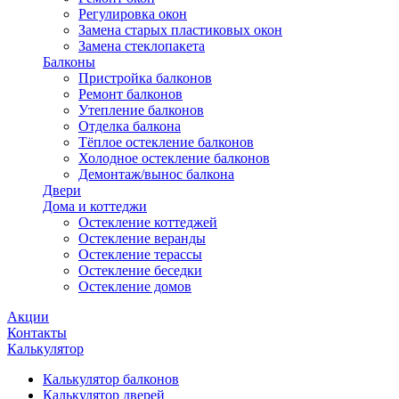
Регулировка окон
Замена старых пластиковых окон
Замена стеклопакета
Балконы
Пристройка балконов
Ремонт балконов
Утепление балконов
Отделка балкона
Тёплое остекление балконов
Холодное остекление балконов
Демонтаж/вынос балкона
Двери
Дома и коттеджи
Остекление коттеджей
Остекление веранды
Остекление терассы
Остекление беседки
Остекление домов
Акции
Контакты
Калькулятор
Калькулятор балконов
Калькулятор дверей