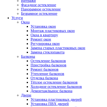
Витражи
Фасадное остекление
Панорамное остекление
Безрамное остекление
Услуги
Окна
Установка окон
Монтаж пластиковых окон
Окна в квартиру
Ремонт окон
Регулировка окон
Замена старых пластиковых окон
Замена стеклопакета
Балконы
Остекление балконов
Пристройка балконов
Ремонт балконов
Утепление балконов
Отделка балкона
Тёплое остекление балконов
Холодное остекление балконов
Демонтаж/вынос балкона
Двери
Установка пластиковых дверей
Установка ПВХ дверей