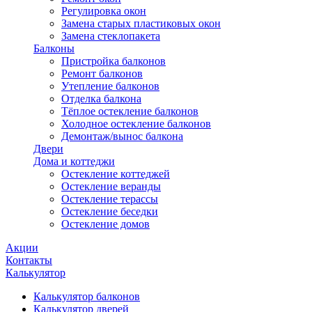
Регулировка окон
Замена старых пластиковых окон
Замена стеклопакета
Балконы
Пристройка балконов
Ремонт балконов
Утепление балконов
Отделка балкона
Тёплое остекление балконов
Холодное остекление балконов
Демонтаж/вынос балкона
Двери
Дома и коттеджи
Остекление коттеджей
Остекление веранды
Остекление терассы
Остекление беседки
Остекление домов
Акции
Контакты
Калькулятор
Калькулятор балконов
Калькулятор дверей