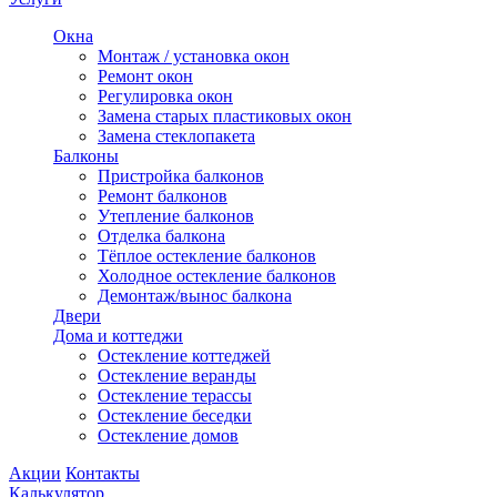
Окна
Монтаж / установка окон
Ремонт окон
Регулировка окон
Замена старых пластиковых окон
Замена стеклопакета
Балконы
Пристройка балконов
Ремонт балконов
Утепление балконов
Отделка балкона
Тёплое остекление балконов
Холодное остекление балконов
Демонтаж/вынос балкона
Двери
Дома и коттеджи
Остекление коттеджей
Остекление веранды
Остекление терассы
Остекление беседки
Остекление домов
Акции
Контакты
Калькулятор