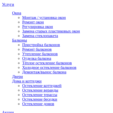
Услуги
Окна
Монтаж / установка окон
Ремонт окон
Регулировка окон
Замена старых пластиковых окон
Замена стеклопакета
Балконы
Пристройка балконов
Ремонт балконов
Утепление балконов
Отделка балкона
Тёплое остекление балконов
Холодное остекление балконов
Демонтаж/вынос балкона
Двери
Дома и коттеджи
Остекление коттеджей
Остекление веранды
Остекление терассы
Остекление беседки
Остекление домов
Акции