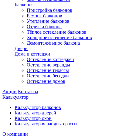
Балконы
Пристройка балконов
Ремонт балконов
Утепление балконов
Отделка балкона
Тёплое остекление балконов
Холодное остекление балконов
Демонтаж/вынос балкона
Двери
Дома и коттеджи
Остекление коттеджей
Остекление веранды
Остекление терассы
Остекление беседки
Остекление домов
Акции
Контакты
Калькулятор
Калькулятор балконов
Калькулятор дверей
Калькулятор окон
Калькулятор веранды-терассы
О компании