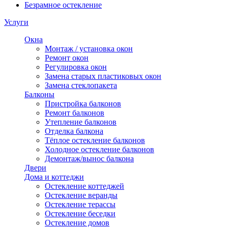
Безрамное остекление
Услуги
Окна
Монтаж / установка окон
Ремонт окон
Регулировка окон
Замена старых пластиковых окон
Замена стеклопакета
Балконы
Пристройка балконов
Ремонт балконов
Утепление балконов
Отделка балкона
Тёплое остекление балконов
Холодное остекление балконов
Демонтаж/вынос балкона
Двери
Дома и коттеджи
Остекление коттеджей
Остекление веранды
Остекление терассы
Остекление беседки
Остекление домов