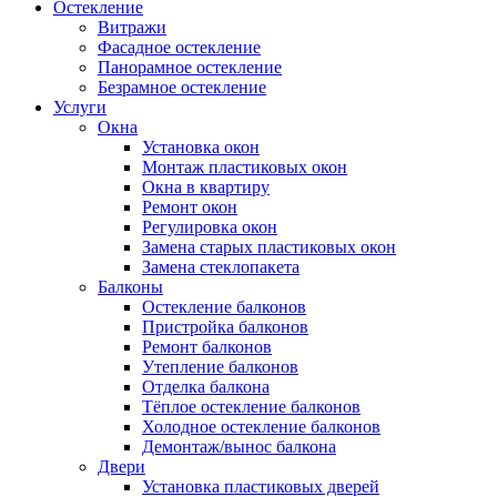
Остекление
Витражи
Фасадное остекление
Панорамное остекление
Безрамное остекление
Услуги
Окна
Установка окон
Монтаж пластиковых окон
Окна в квартиру
Ремонт окон
Регулировка окон
Замена старых пластиковых окон
Замена стеклопакета
Балконы
Остекление балконов
Пристройка балконов
Ремонт балконов
Утепление балконов
Отделка балкона
Тёплое остекление балконов
Холодное остекление балконов
Демонтаж/вынос балкона
Двери
Установка пластиковых дверей