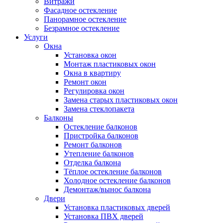
Витражи
Фасадное остекление
Панорамное остекление
Безрамное остекление
Услуги
Окна
Установка окон
Монтаж пластиковых окон
Окна в квартиру
Ремонт окон
Регулировка окон
Замена старых пластиковых окон
Замена стеклопакета
Балконы
Остекление балконов
Пристройка балконов
Ремонт балконов
Утепление балконов
Отделка балкона
Тёплое остекление балконов
Холодное остекление балконов
Демонтаж/вынос балкона
Двери
Установка пластиковых дверей
Установка ПВХ дверей