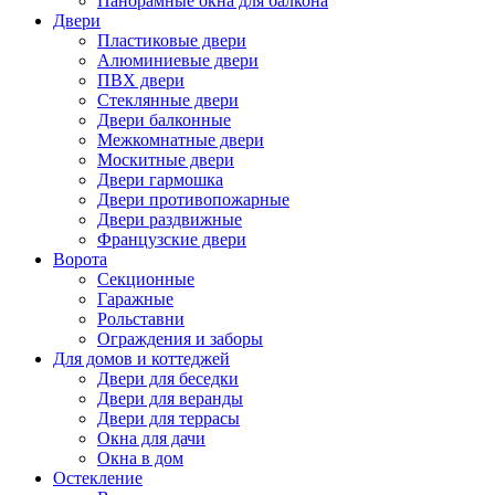
Панорамные окна для балкона
Двери
Пластиковые двери
Алюминиевые двери
ПВХ двери
Стеклянные двери
Двери балконные
Межкомнатные двери
Москитные двери
Двери гармошка
Двери противопожарные
Двери раздвижные
Французские двери
Ворота
Секционные
Гаражные
Рольставни
Ограждения и заборы
Для домов и коттеджей
Двери для беседки
Двери для веранды
Двери для террасы
Окна для дачи
Окна в дом
Остекление