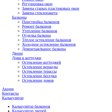
Регулировка окон
Замена старых пластиковых окон
Замена стеклопакета
Балконы
Пристройка балконов
Ремонт балконов
Утепление балконов
Отделка балкона
Тёплое остекление балконов
Холодное остекление балконов
Демонтаж/вынос балкона
Двери
Дома и коттеджи
Остекление коттеджей
Остекление веранды
Остекление терассы
Остекление беседки
Остекление домов
Акции
Контакты
Калькулятор
Калькулятор балконов
Калькулятор дверей