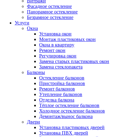
Витражи
Фасадное остекление
Панорамное остекление
Безрамное остекление
Услуги
Окна
Установка окон
Монтаж пластиковых окон
Окна в квартиру
Ремонт окон
Регулировка окон
Замена старых пластиковых окон
Замена стеклопакета
Балконы
Остекление балконов
Пристройка балконов
Ремонт балконов
Утепление балконов
Отделка балкона
Тёплое остекление балконов
Холодное остекление балконов
Демонтаж/вынос балкона
Двери
Установка пластиковых дверей
Установка ПВХ дверей