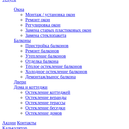
Окна
Монтаж / установка окон
Ремонт окон
Регулировка окон
Замена старых пластиковых окон
Замена стеклопакета
Балконы
Пристройка балконов
Ремонт балконов
Утепление балконов
Отделка балкона
Тёплое остекление балконов
Холодное остекление балконов
Демонтаж/вынос балкона
Двери
Дома и коттеджи
Остекление коттеджей
Остекление веранды
Остекление терассы
Остекление беседки
Остекление домов
Акции
Контакты
Калькулятор