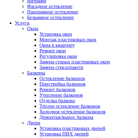
Витражи
Фасадное остекление
Панорамное остекление
Безрамное остекление
Услуги
Окна
Установка окон
Монтаж пластиковых окон
Окна в квартиру
Ремонт окон
Регулировка окон
Замена старых пластиковых окон
Замена стеклопакета
Балконы
Остекление балконов
Пристройка балконов
Ремонт балконов
Утепление балконов
Отделка балкона
Тёплое остекление балконов
Холодное остекление балконов
Демонтаж/вынос балкона
Двери
Установка пластиковых дверей
Установка ПВХ дверей