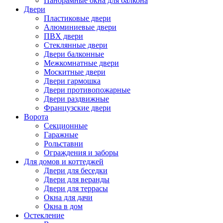
Панорамные окна для балкона
Двери
Пластиковые двери
Алюминиевые двери
ПВХ двери
Стеклянные двери
Двери балконные
Межкомнатные двери
Москитные двери
Двери гармошка
Двери противопожарные
Двери раздвижные
Французские двери
Ворота
Секционные
Гаражные
Рольставни
Ограждения и заборы
Для домов и коттеджей
Двери для беседки
Двери для веранды
Двери для террасы
Окна для дачи
Окна в дом
Остекление